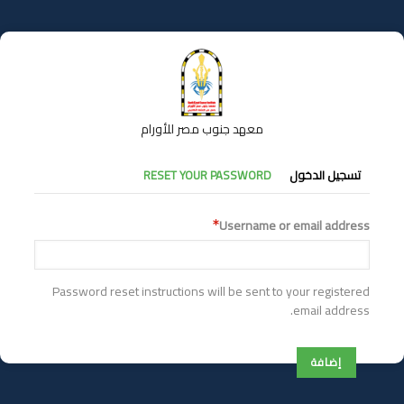
تجاوز
إلى
المحتوى
الرئيسي
معهد جنوب مصر للأورام
التبويبات
تسجيل الدخول
RESET YOUR PASSWORD
الأساسية
Username or email address
Password reset instructions will be sent to your registered
email address.