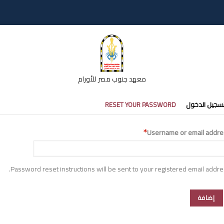
معهد جنوب مصر للأورام
تبويبات
سجيل الدخول
RESET YOUR PASSWORD
أساسية
Username or email addre
Password reset instructions will be sent to your registered email addre