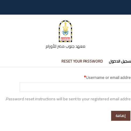
معهد جنوب مصر للأورام
تبويبات
سجيل الدخول
RESET YOUR PASSWORD
أساسية
Username or email addre
Password reset instructions will be sent to your registered email addre