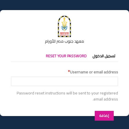
تجاوز
إلى
المحتوى
الرئيسي
معهد جنوب مصر للأورام
التبويبات
تسجيل الدخول
RESET YOUR PASSWORD
الأساسية
Username or email address
Password reset instructions will be sent to your registered
email address.