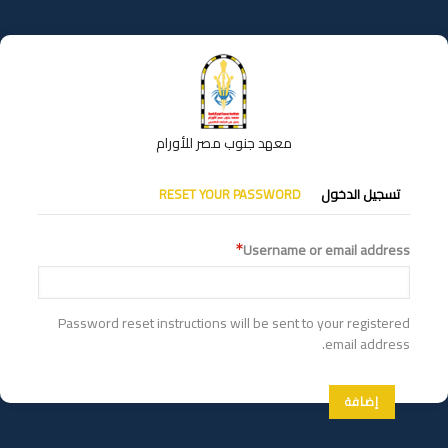
تجاوز
إلى
المحتوى
الرئيسي
معهد جنوب مصر للأورام
التبويبات
تسجيل الدخول
RESET YOUR PASSWORD
الأساسية
Username or email address
Password reset instructions will be sent to your registered
email address.