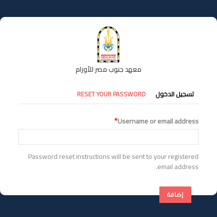
تجاوز
إلى
المحتوى
الرئيسي
معهد جنوب مصر للأورام
التبويبات
تسجيل الدخول
RESET YOUR PASSWORD
الأساسية
Username or email address
Password reset instructions will be sent to your registered
email address.