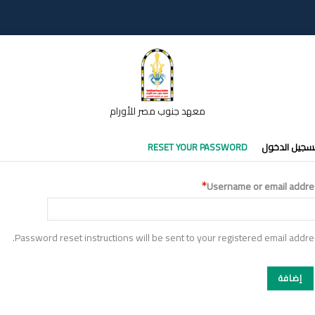
معهد جنوب مصر للأورام
تبويبات
سجيل الدخول
RESET YOUR PASSWORD
أساسية
Username or email addre
Password reset instructions will be sent to your registered email addre