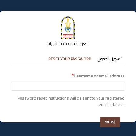
تجاوز
إلى
المحتوى
الرئيسي
معهد جنوب مصر للأورام
التبويبات
تسجيل الدخول
RESET YOUR PASSWORD
الأساسية
Username or email address
Password reset instructions will be sent to your registered
email address.