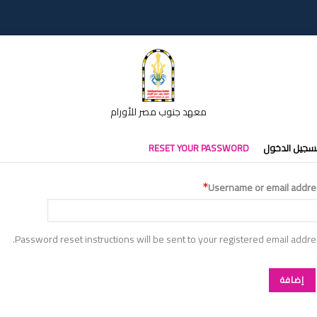
معهد جنوب مصر للأورام
تبويبات
سجيل الدخول
RESET YOUR PASSWORD
أساسية
Username or email addre
Password reset instructions will be sent to your registered email addre