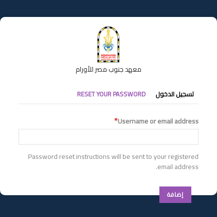
تجاوز
إلى
المحتوى
الرئيسي
معهد جنوب مصر للأورام
التبويبات
تسجيل الدخول
RESET YOUR PASSWORD
الأساسية
Username or email address
Password reset instructions will be sent to your registered
email address.