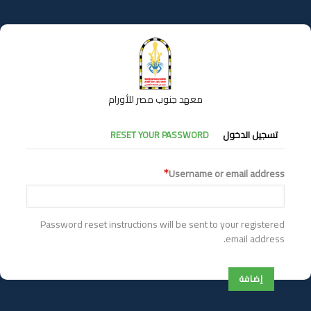
تجاوز
إلى
المحتوى
الرئيسي
معهد جنوب مصر للأورام
التبويبات
تسجيل الدخول
RESET YOUR PASSWORD
الأساسية
Username or email address
Password reset instructions will be sent to your registered
email address.