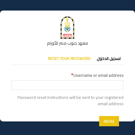
تجاوز
إلى
المحتوى
الرئيسي
معهد جنوب مصر للأورام
التبويبات
تسجيل الدخول
RESET YOUR PASSWORD
الأساسية
Username or email address
Password reset instructions will be sent to your registered
email address.