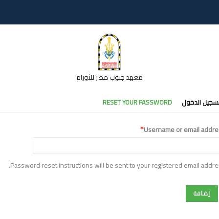
معهد جنوب مصر للأورام
تبويبات
سجيل الدخول
RESET YOUR PASSWORD
أساسية
Username or email addre
Password reset instructions will be sent to your registered email addre