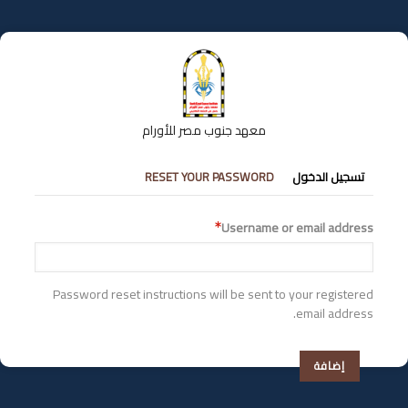
تجاوز
إلى
المحتوى
الرئيسي
معهد جنوب مصر للأورام
التبويبات
تسجيل الدخول
RESET YOUR PASSWORD
الأساسية
Username or email address
Password reset instructions will be sent to your registered
email address.