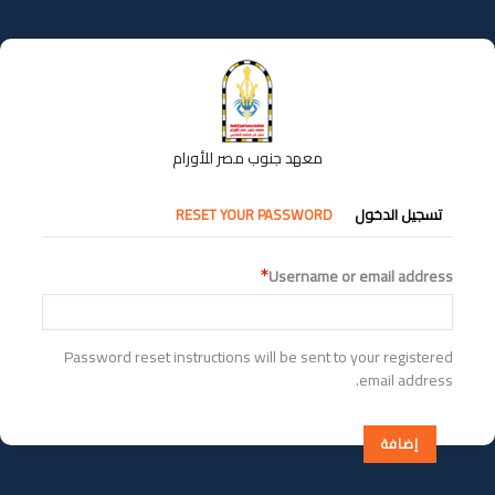
تجاوز
إلى
المحتوى
الرئيسي
معهد جنوب مصر للأورام
التبويبات
تسجيل الدخول
RESET YOUR PASSWORD
الأساسية
Username or email address
Password reset instructions will be sent to your registered
email address.