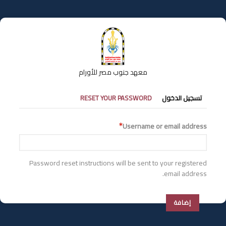
تجاوز
إلى
المحتوى
الرئيسي
معهد جنوب مصر للأورام
التبويبات
تسجيل الدخول
RESET YOUR PASSWORD
الأساسية
Username or email address
Password reset instructions will be sent to your registered
email address.