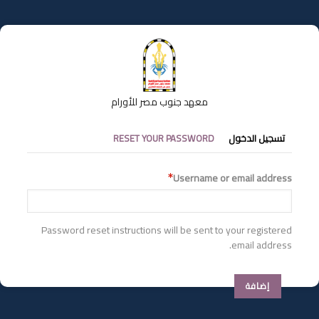
تجاوز
إلى
المحتوى
الرئيسي
معهد جنوب مصر للأورام
التبويبات
تسجيل الدخول
RESET YOUR PASSWORD
الأساسية
Username or email address
Password reset instructions will be sent to your registered
email address.