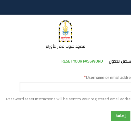
معهد جنوب مصر للأورام
تبويبات
سجيل الدخول
RESET YOUR PASSWORD
أساسية
Username or email addre
Password reset instructions will be sent to your registered email addre