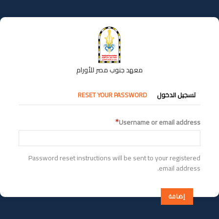
تجاوز
إلى
المحتوى
الرئيسي
معهد جنوب مصر للأورام
التبويبات
تسجيل الدخول
RESET YOUR PASSWORD
الأساسية
Username or email address
Password reset instructions will be sent to your registered
email address.