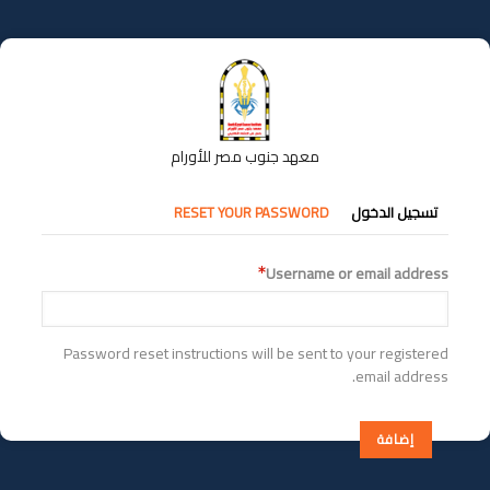
تجاوز
إلى
المحتوى
الرئيسي
معهد جنوب مصر للأورام
التبويبات
تسجيل الدخول
RESET YOUR PASSWORD
الأساسية
Username or email address
Password reset instructions will be sent to your registered
email address.