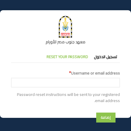
تجاوز
إلى
المحتوى
الرئيسي
معهد جنوب مصر للأورام
التبويبات
تسجيل الدخول
RESET YOUR PASSWORD
الأساسية
Username or email address
Password reset instructions will be sent to your registered
email address.