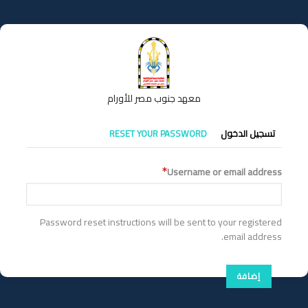
تجاوز
إلى
المحتوى
الرئيسي
معهد جنوب مصر للأورام
التبويبات
تسجيل الدخول
RESET YOUR PASSWORD
الأساسية
Username or email address
Password reset instructions will be sent to your registered
email address.