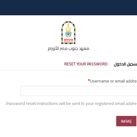
معهد جنوب مصر للأورام
تبويبات
سجيل الدخول
RESET YOUR PASSWORD
أساسية
Username or email addre
Password reset instructions will be sent to your registered email addre