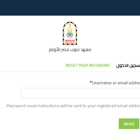
معهد جنوب مصر للأورام
تبويبات
سجيل الدخول
RESET YOUR PASSWORD
أساسية
Username or email addre
Password reset instructions will be sent to your registered email addre