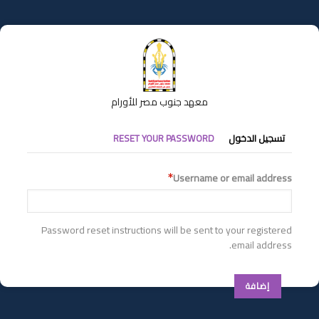
تجاوز
إلى
المحتوى
الرئيسي
معهد جنوب مصر للأورام
التبويبات
تسجيل الدخول
RESET YOUR PASSWORD
الأساسية
Username or email address
Password reset instructions will be sent to your registered
email address.