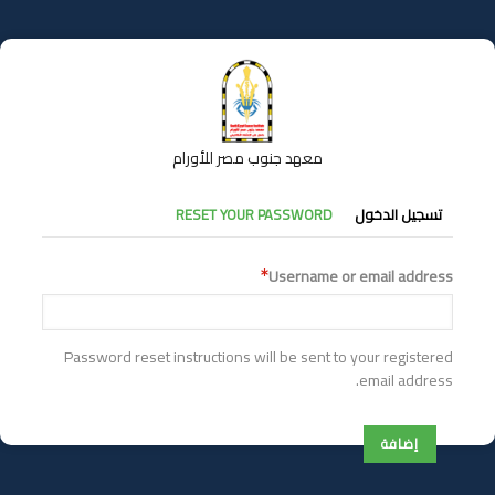
تجاوز
إلى
المحتوى
الرئيسي
معهد جنوب مصر للأورام
التبويبات
تسجيل الدخول
RESET YOUR PASSWORD
الأساسية
Username or email address
Password reset instructions will be sent to your registered
email address.