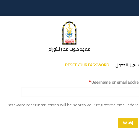
معهد جنوب مصر للأورام
تبويبات
سجيل الدخول
RESET YOUR PASSWORD
أساسية
Username or email addre
Password reset instructions will be sent to your registered email addre