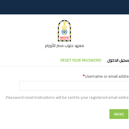
معهد جنوب مصر للأورام
تبويبات
سجيل الدخول
RESET YOUR PASSWORD
أساسية
Username or email addre
Password reset instructions will be sent to your registered email addre