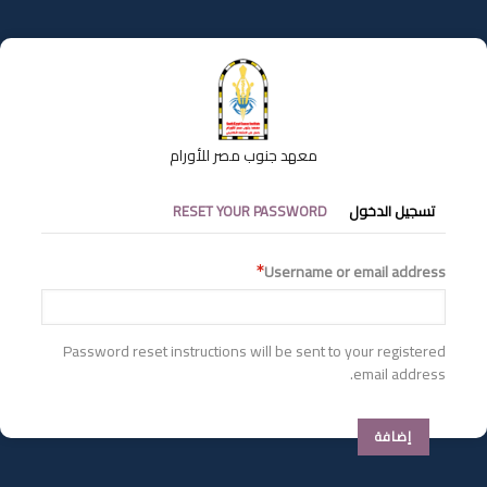
تجاوز
إلى
المحتوى
الرئيسي
معهد جنوب مصر للأورام
التبويبات
تسجيل الدخول
RESET YOUR PASSWORD
الأساسية
Username or email address
Password reset instructions will be sent to your registered
email address.