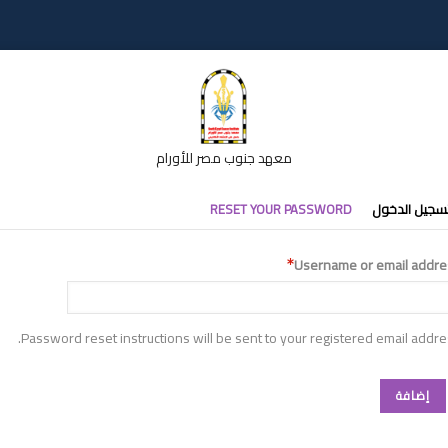
معهد جنوب مصر للأورام
تبويبات
سجيل الدخول
RESET YOUR PASSWORD
أساسية
Username or email addre
Password reset instructions will be sent to your registered email addre