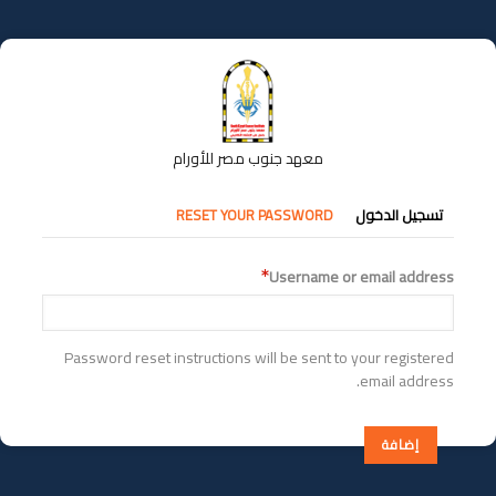
تجاوز
إلى
المحتوى
الرئيسي
معهد جنوب مصر للأورام
التبويبات
تسجيل الدخول
RESET YOUR PASSWORD
الأساسية
Username or email address
Password reset instructions will be sent to your registered
email address.