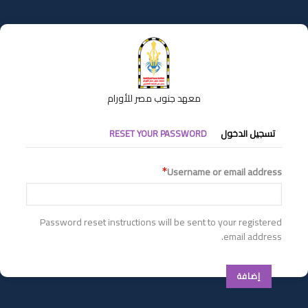
تجاوز
إلى
المحتوى
الرئيسي
معهد جنوب مصر للأورام
التبويبات
تسجيل الدخول
RESET YOUR PASSWORD
الأساسية
Username or email address
Password reset instructions will be sent to your registered
email address.