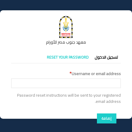
تجاوز
إلى
المحتوى
الرئيسي
معهد جنوب مصر للأورام
التبويبات
تسجيل الدخول
RESET YOUR PASSWORD
الأساسية
Username or email address
Password reset instructions will be sent to your registered
email address.