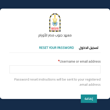
تجاوز
إلى
المحتوى
الرئيسي
معهد جنوب مصر للأورام
التبويبات
تسجيل الدخول
RESET YOUR PASSWORD
الأساسية
Username or email address
Password reset instructions will be sent to your registered
email address.