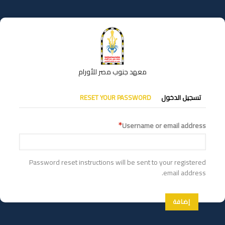
تجاوز
إلى
المحتوى
الرئيسي
معهد جنوب مصر للأورام
التبويبات
تسجيل الدخول
RESET YOUR PASSWORD
الأساسية
Username or email address
Password reset instructions will be sent to your registered
email address.