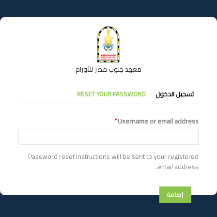
تجاوز
إلى
المحتوى
الرئيسي
معهد جنوب مصر للأورام
التبويبات
تسجيل الدخول
RESET YOUR PASSWORD
الأساسية
Username or email address
Password reset instructions will be sent to your registered
email address.