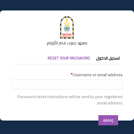
تجاوز
إلى
المحتوى
الرئيسي
معهد جنوب مصر للأورام
التبويبات
تسجيل الدخول
RESET YOUR PASSWORD
الأساسية
Username or email address
Password reset instructions will be sent to your registered
email address.