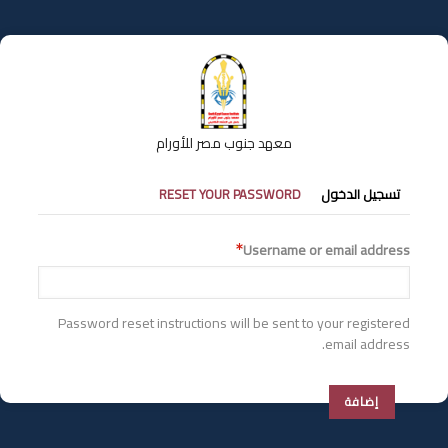
تجاوز
إلى
المحتوى
الرئيسي
معهد جنوب مصر للأورام
التبويبات
تسجيل الدخول
RESET YOUR PASSWORD
الأساسية
Username or email address
Password reset instructions will be sent to your registered
email address.