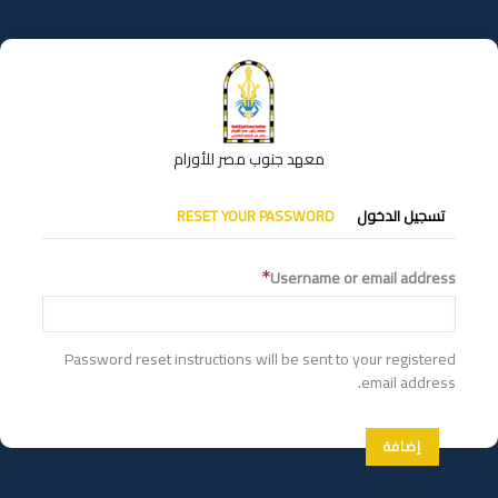
تجاوز
إلى
المحتوى
الرئيسي
معهد جنوب مصر للأورام
التبويبات
تسجيل الدخول
RESET YOUR PASSWORD
الأساسية
Username or email address
Password reset instructions will be sent to your registered
email address.