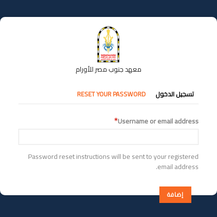
تجاوز
إلى
المحتوى
الرئيسي
معهد جنوب مصر للأورام
التبويبات
تسجيل الدخول
RESET YOUR PASSWORD
الأساسية
Username or email address
Password reset instructions will be sent to your registered
email address.