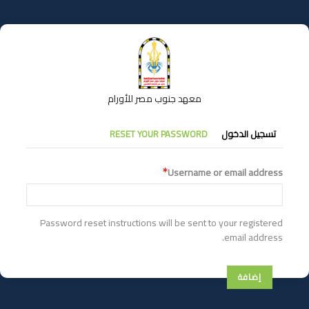
تجاوز
إلى
المحتوى
الرئيسي
معهد جنوب مصر للأورام
التبويبات
تسجيل الدخول
RESET YOUR PASSWORD
الأساسية
Username or email address
Password reset instructions will be sent to your registered
email address.