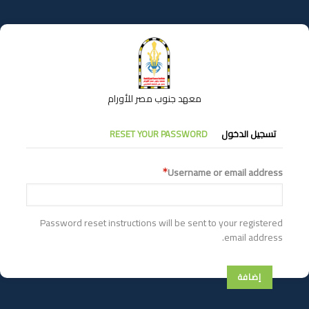
تجاوز
إلى
المحتوى
الرئيسي
معهد جنوب مصر للأورام
التبويبات
تسجيل الدخول
RESET YOUR PASSWORD
الأساسية
Username or email address
Password reset instructions will be sent to your registered
email address.