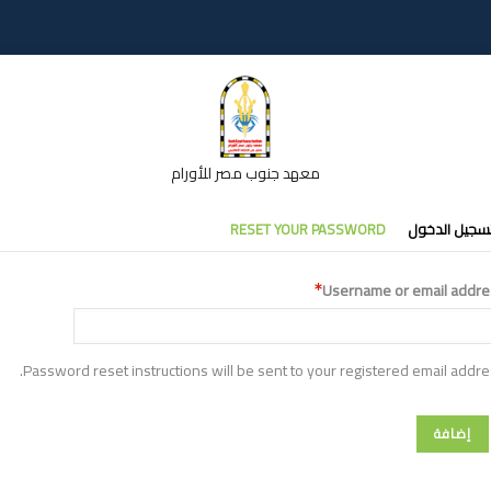
معهد جنوب مصر للأورام
تبويبات
سجيل الدخول
RESET YOUR PASSWORD
أساسية
Username or email addre
Password reset instructions will be sent to your registered email addre