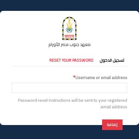
تجاوز
إلى
المحتوى
الرئيسي
معهد جنوب مصر للأورام
التبويبات
تسجيل الدخول
RESET YOUR PASSWORD
الأساسية
Username or email address
Password reset instructions will be sent to your registered
email address.