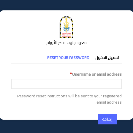
تجاوز
إلى
المحتوى
الرئيسي
معهد جنوب مصر للأورام
التبويبات
تسجيل الدخول
RESET YOUR PASSWORD
الأساسية
Username or email address
Password reset instructions will be sent to your registered
email address.