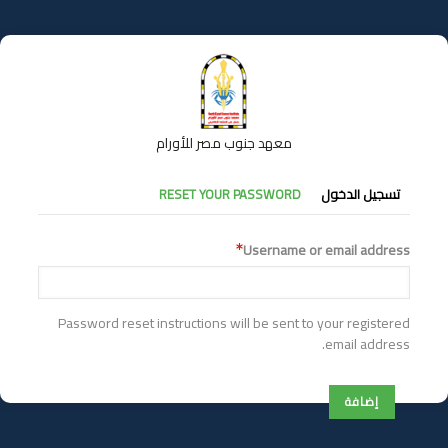
تجاوز
إلى
المحتوى
الرئيسي
معهد جنوب مصر للأورام
التبويبات
تسجيل الدخول
RESET YOUR PASSWORD
الأساسية
Username or email address
Password reset instructions will be sent to your registered
email address.