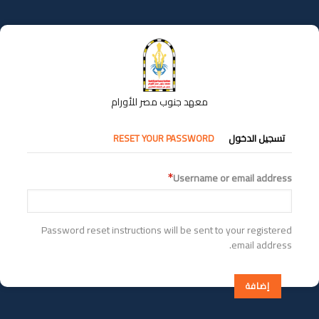
تجاوز
إلى
المحتوى
الرئيسي
معهد جنوب مصر للأورام
التبويبات
تسجيل الدخول
RESET YOUR PASSWORD
الأساسية
Username or email address
Password reset instructions will be sent to your registered
email address.