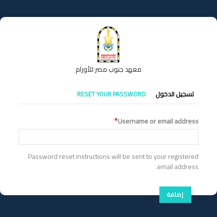
تجاوز
إلى
المحتوى
الرئيسي
معهد جنوب مصر للأورام
التبويبات
تسجيل الدخول
RESET YOUR PASSWORD
الأساسية
Username or email address
Password reset instructions will be sent to your registered
email address.