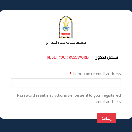
تجاوز
إلى
المحتوى
الرئيسي
معهد جنوب مصر للأورام
التبويبات
تسجيل الدخول
RESET YOUR PASSWORD
الأساسية
Username or email address
Password reset instructions will be sent to your registered
email address.