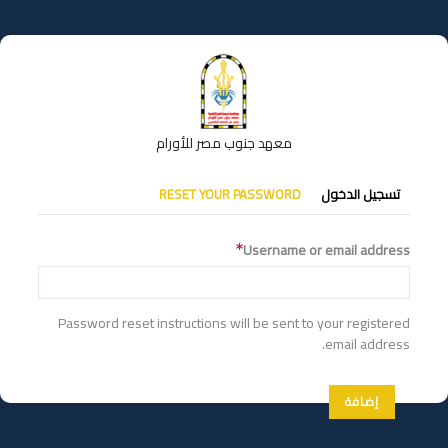
تجاوز
إلى
المحتوى
الرئيسي
معهد جنوب مصر للأورام
التبويبات
تسجيل الدخول
RESET YOUR PASSWORD
الأساسية
Username or email address
Password reset instructions will be sent to your registered
email address.